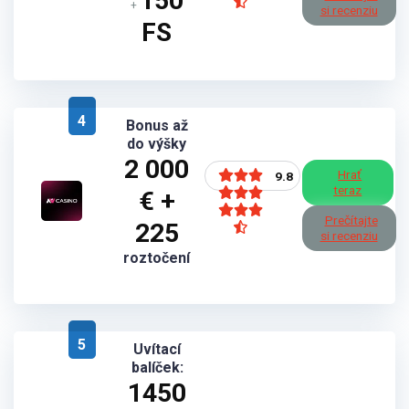
150
+
si recenziu
FS
4
Bonus až
do výšky
2 000
Hrať
9.8
teraz
€ +
Prečítajte
225
si recenziu
roztočení
5
Uvítací
balíček:
1450