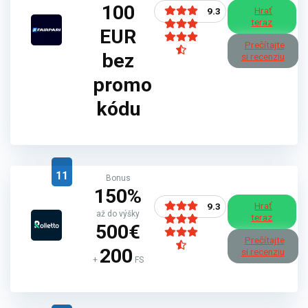
100
Hrať
9.3
teraz
EUR
Prečítajte
bez
si recenziu
promo
kódu
11
Bonus
150%
Hrať
9.3
až do výšky
teraz
500€
Prečítajte
200
si recenziu
+
FS