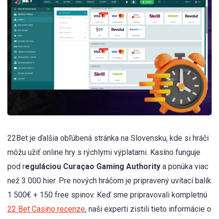
22Bet je ďalšia obľúbená stránka na Slovensku, kde si hráči
môžu užiť online hry s rýchlymi výplatami. Kasíno funguje
pod r
eguláciou Curaçao Gaming Authority
a ponúka viac
než 3 000 hier. Pre nových hráčom je pripravený uvítací balík
1 500€ + 150 free spinov. Keď sme pripravovali kompletnú
22 Bet Casino recenze
, naši experti zistili tieto informácie o