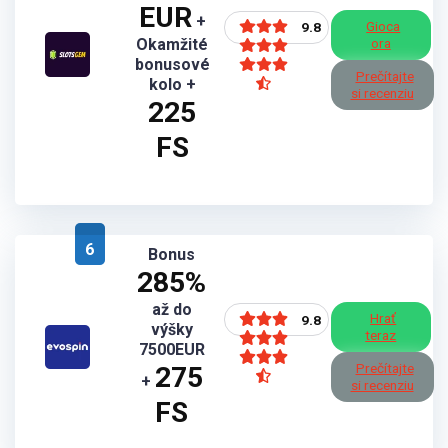
EUR
+
Gioca
9.8
Okamžité
ora
bonusové
Prečítajte
kolo +
si recenziu
225
FS
6
Bonus
285%
až do
Hrať
9.8
výšky
teraz
7500EUR
Prečítajte
275
+
si recenziu
FS