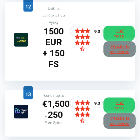
12
Uvítací
balíček až do
výšky
1500
Hrať
9.3
teraz
EUR
Prečítajte
+ 150
si recenziu
FS
13
Bonus up to
€1,500
Hrať
9.3
teraz
250
+
Prečítajte
Free Spins
si recenziu