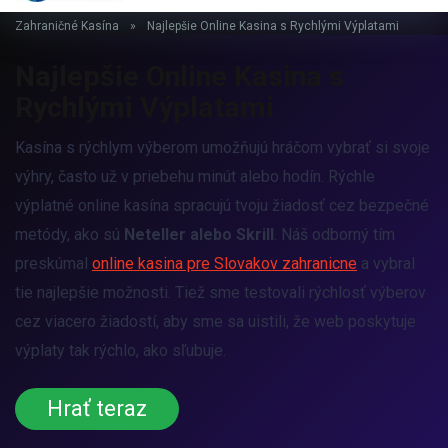
Zahraničné Kasína
»
Najlepšie Online Kasina s Rychlými Výplatami
Najlepšie Online Kasina s
Rychlými Výplatami
Kasína s rýchlym výberom umožňujú hráčom vybrať si svoje
výhry, často už v priebehu minút alebo hodín. Rýchle
výplatné online kasína spracujú tvoju žiadosť cez bezpečné
metódy, ako sú
Neteller alebo Skrill
. Náš odborný tím
preskúmal
online kasina pre Slovakov zahranicne
a vybral
tie najlepšie možnosti. Tiež sme testovali rýchlosť výberov
cez viacero žiadostí, aby sme sa uistili, že web poskytuje
výplaty tak rýchlo, ako sľubuje.
Hrať teraz