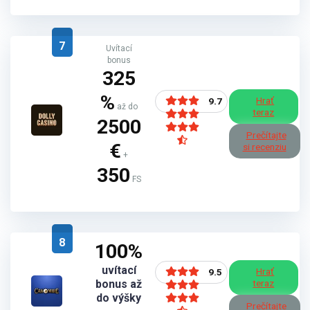
7
Uvítací
bonus
325
%
Hrať
9.7
až do
teraz
2500
Prečítajte
€
si recenziu
+
350
FS
8
100%
uvítací
Hrať
9.5
bonus až
teraz
do výšky
Prečítajte