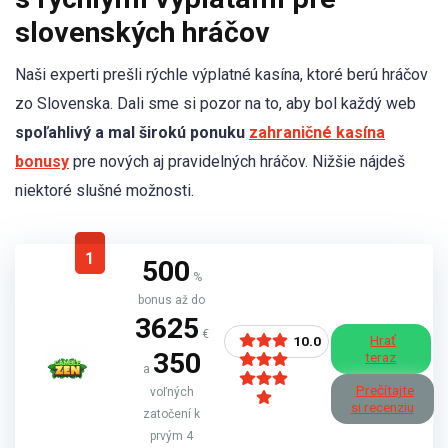
slovenských hráčov
Naši experti prešli rýchle výplatné kasína, ktoré berú hráčov
zo Slovenska. Dali sme si pozor na to, aby bol každý web
spoľahlivý a mal širokú ponuku
zahraničné kasína
bonusy
pre nových aj pravidelných hráčov. Nižšie nájdeš
niektoré slušné možnosti.
1
500
%
bonus až do
3625
€
Hrať
10.0
350
teraz
a
Prečítajte
voľných
si recenziu
zatočení k
prvým 4