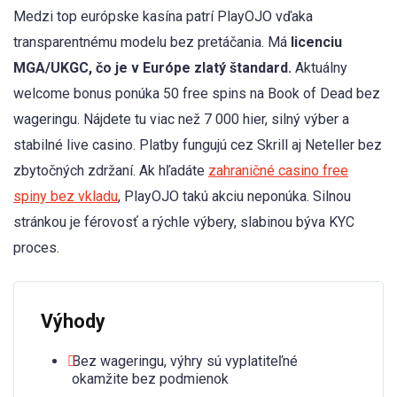
Medzi top európske kasína patrí PlayOJO vďaka
transparentnému modelu bez pretáčania. Má
licenciu
MGA/UKGC, čo je v Európe zlatý štandard.
Aktuálny
welcome bonus ponúka 50 free spins na Book of Dead bez
wageringu. Nájdete tu viac než 7 000 hier, silný výber a
stabilné live casino. Platby fungujú cez Skrill aj Neteller bez
zbytočných zdržaní. Ak hľadáte
zahraničné casino free
spiny bez vkladu
, PlayOJO takú akciu neponúka. Silnou
stránkou je férovosť a rýchle výbery, slabinou býva KYC
proces.
Výhody
Bez wageringu, výhry sú vyplatiteľné
okamžite bez podmienok