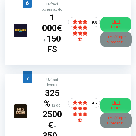
6
Uvítací
bonus až do
1
Hrať
9.8
000€
teraz
150
Prečítajte
+
si recenziu
FS
7
Uvítací
bonus
325
%
Hrať
9.7
až do
teraz
2500
Prečítajte
€
si recenziu
+
350