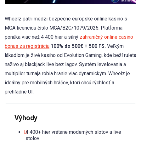
Wheelz patrí medzi bezpečné európske online kasíno s
MGA licenciou číslo MGA/B2C/1079/2025. Platforma
ponúka viac než 4 400 hier a silný
zahraničný online casino
bonus za registráciu
100% do 500€ + 500 FS.
Veľkým
lákadlom je živé kasíno od Evolution Gaming, kde beží ruleta
naživo aj blackjack live bez lagov. Systém levelovania a
multiplier turnaja robia hranie viac dynamickým. Wheelz je
ideálny pre mobilných hráčov, ktorí chcú rýchlosť a
prehľadné UI.
Výhody
4 400+ hier vrátane moderných slotov a live
stolov