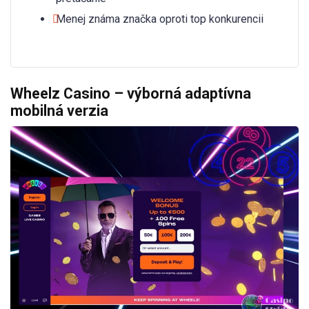
Menej známa značka oproti top konkurencii
Wheelz Casino – výborná adaptívna
mobilná verzia