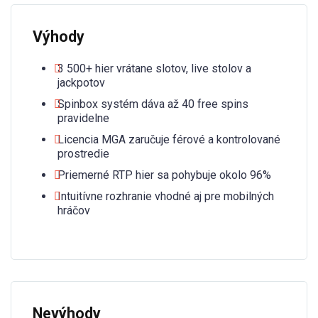
Výhody
3 500+ hier vrátane slotov, live stolov a
jackpotov
Spinbox systém dáva až 40 free spins
pravidelne
Licencia MGA zaručuje férové a kontrolované
prostredie
Priemerné RTP hier sa pohybuje okolo 96%
Intuitívne rozhranie vhodné aj pre mobilných
hráčov
Nevýhody