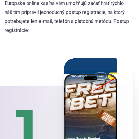
Európske online kasína vám umožňujú začať hrať rýchlo —
náš tím pripravil jednoduchý postup registrácie, na ktorý
potrebujete len e-mail, telefón a platobnú metódu. Postup
registrácie:
1