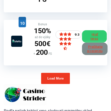
10
Bonus
150%
Hrať
9.3
až do výšky
teraz
500€
Prečítajte
200
si recenziu
+
FS
Load More
Podľa našich kritérií sme sledovali minimálny vklad,