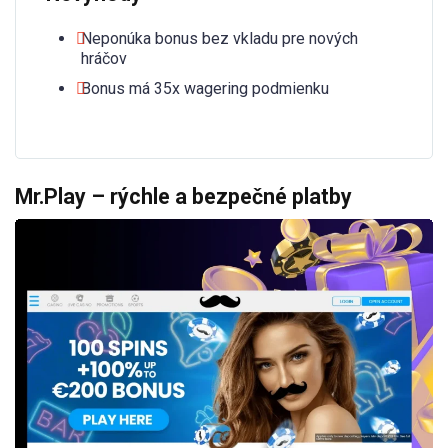
Neponúka bonus bez vkladu pre nových
hráčov
Bonus má 35x wagering podmienku
Mr.Play – rýchle a bezpečné platby