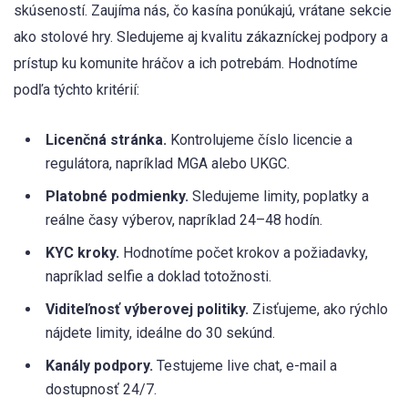
skúseností. Zaujíma nás, čo kasína ponúkajú, vrátane sekcie
ako stolové hry. Sledujeme aj kvalitu zákazníckej podpory a
prístup ku komunite hráčov a ich potrebám. Hodnotíme
podľa týchto kritérií:
Licenčná stránka.
Kontrolujeme číslo licencie a
regulátora, napríklad MGA alebo UKGC.
Platobné podmienky.
Sledujeme limity, poplatky a
reálne časy výberov, napríklad 24–48 hodín.
KYC kroky.
Hodnotíme počet krokov a požiadavky,
napríklad selfie a doklad totožnosti.
Viditeľnosť výberovej politiky.
Zisťujeme, ako rýchlo
nájdete limity, ideálne do 30 sekúnd.
Kanály podpory.
Testujeme live chat, e-mail a
dostupnosť 24/7.