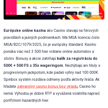
Európske online kasína
ako Caxino stavajú na férových
pravidlách a jasných podmienkach. Má MGA licenciu číslo
MGA/B2C/1079/2025, čo je európsky štandard. Kasíno
ponúka viac než 3 500 hier vrátane online automatov a
stolov. Bonusy a akcie zahŕňajú
balík za registráciu do
500€ + 500 FS s 35x wageringom.
Nechýbajú ani tituly s
progresívnym jackpotom, kde padali výhry nad 100 000€.
Spinbox systém rozdáva odmeny podľa aktivity hráča. Ak
hľadáte
zahraničný casino bonus bez vkladu
, Caxino ho
nemá. Výhodou je dobré RTP a vyvážená volatilita naprieč
portfóliom hazardných hier.