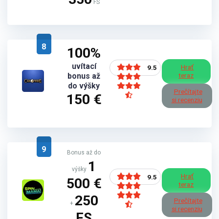
FS
8
100%
uvítací
Hrať
9.5
bonus až
teraz
do výšky
Prečítajte
150 €
si recenziu
9
Bonus až do
1
výšky
Hrať
9.5
500 €
teraz
250
Prečítajte
+
si recenziu
FS