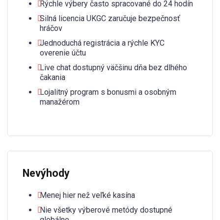
Rýchle výbery často spracované do 24 hodín
Silná licencia UKGC zaručuje bezpečnosť
hráčov
Jednoduchá registrácia a rýchle KYC
overenie účtu
Live chat dostupný väčšinu dňa bez dlhého
čakania
Lojalitný program s bonusmi a osobným
manažérom
Nevýhody
Menej hier než veľké kasína
Nie všetky výberové metódy dostupné
globálne