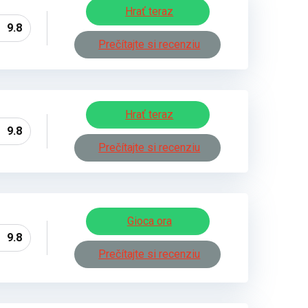
Hrať teraz
9.8
Prečítajte si recenziu
Hrať teraz
9.8
Prečítajte si recenziu
Gioca ora
9.8
Prečítajte si recenziu