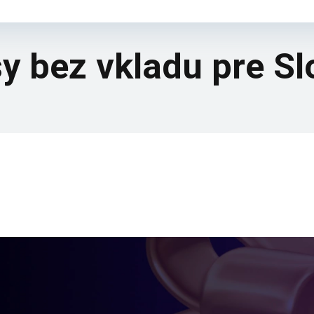
y bez vkladu pre S