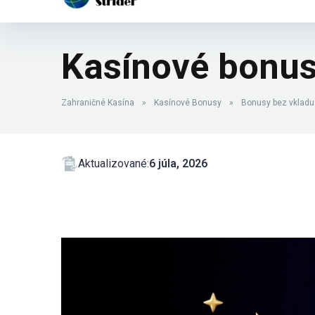
Kasínové bonus
Zahraničné Kasína
»
Kasínové Bonusy
»
Bonusy bez vkladu
Aktualizované:
6 júla, 2026