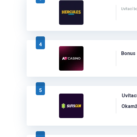
Uvítací 
4
Bonus 
5
Uvítac
Okamži