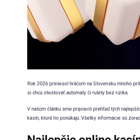
Rok 2026 priniesol hráčom na Slovensku mnoho príl
si chcú otestovať automaty či rulety bez rizika.
V našom článku sme pripravili prehľad tých najlepš
kasín, ktoré ho ponúkajú. Všetky informácie sú zorad
Najlepšie online kas