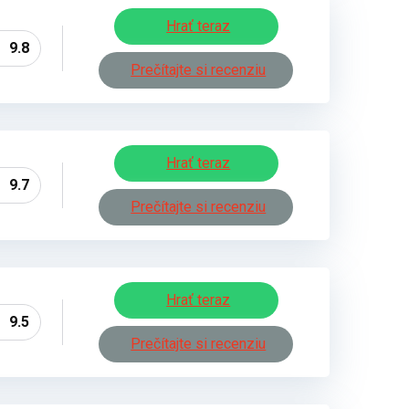
Hrať teraz
9.8
Prečítajte si recenziu
Hrať teraz
9.7
Prečítajte si recenziu
Hrať teraz
9.5
Prečítajte si recenziu