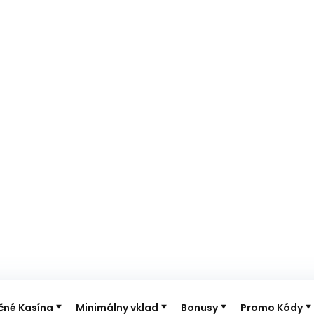
čné Kasína
Minimálny vklad
Bonusy
Promo Kódy