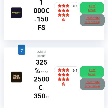
1
Hrať
9.8
000€
teraz
150
Prečítajte
+
si recenziu
FS
7
Uvítací
bonus
325
%
Hrať
9.7
až do
teraz
2500
Prečítajte
€
si recenziu
+
350
FS