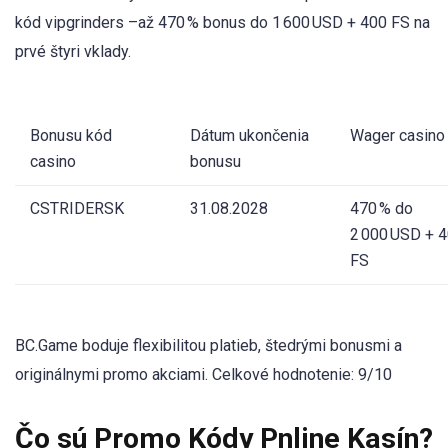
kód vipgrinders –až 470 % bonus do 1 600 USD + 400 FS na
prvé štyri vklady.
Bonusu kód
Dátum ukončenia
Wager casino
casino
bonusu
CSTRIDERSK
31.08.2028
470 % do
2 000 USD + 
FS
BC.Game boduje flexibilitou platieb, štedrými bonusmi a
originálnymi promo akciami. Celkové hodnotenie: 9/10
Čo sú Promo Kódy Pnline Kasín?