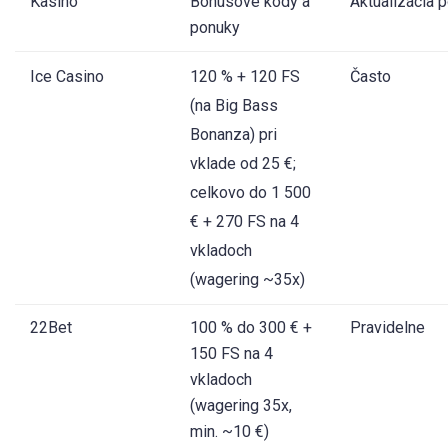
Kasíno
Bonusové kódy a
Aktualizácia 
ponuky
Ice Casino
120 % + 120 FS
Často
(na Big Bass
Bonanza) pri
vklade od 25 €;
celkovo do 1 500
€ + 270 FS na 4
vkladoch
(wagering ~35x)
22Bet
100 % do 300 € +
Pravidelne
150 FS na 4
vkladoch
(wagering 35x,
min. ~10 €)