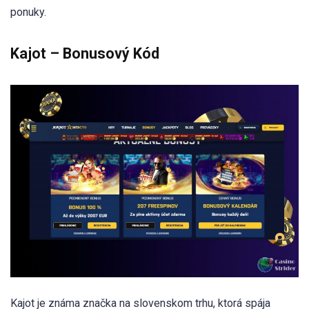
ponuky.
Kajot – Bonusový Kód
Kajot je známa značka na slovenskom trhu, ktorá spája