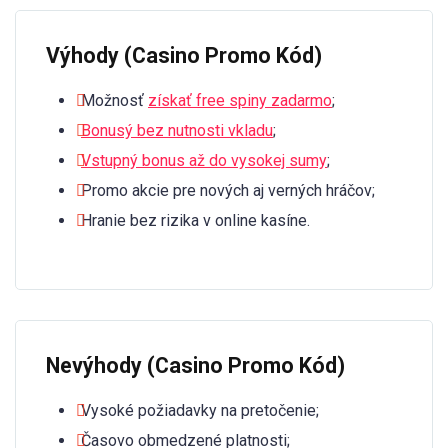
Výhody (Casino Promo Kód)
Možnosť
získať free spiny zadarmo
;
Bonusý bez nutnosti vkladu
;
Vstupný bonus až do vysokej sumy
;
Promo akcie pre nových aj verných hráčov;
Hranie bez rizika v online kasíne.
Nevýhody (Casino Promo Kód)
Vysoké požiadavky na pretočenie;
Časovo obmedzené platnosti;