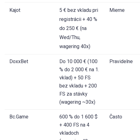
Kajot
5 € bez vkladu pri
Mierne
registrácii + 40 %
do 250 € (na
Wed/Thu,
wagering 40x)
DoxxBet
Do 10 000 € (100
Pravidelne
% do 2 000 € na 1.
vklad) + 50 FS
bez vkladu + 200
FS za stávky
(wagering ~30x)
Bc.Game
600 % do 1 600 $
Často
+ 400 FS na 4
vkladoch