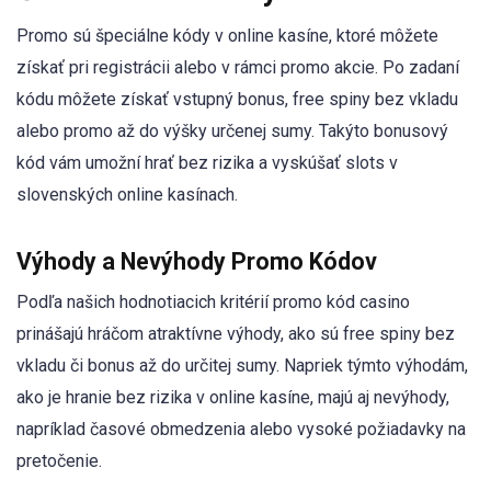
Promo sú špeciálne kódy v online kasíne, ktoré môžete
získať pri registrácii alebo v rámci promo akcie. Po zadaní
kódu môžete získať vstupný bonus, free spiny bez vkladu
alebo promo až do výšky určenej sumy. Takýto bonusový
kód vám umožní hrať bez rizika a vyskúšať slots v
slovenských online kasínach.
Výhody a Nevýhody Promo Kódov
Podľa našich hodnotiacich kritérií promo kód casino
prinášajú hráčom atraktívne výhody, ako sú free spiny bez
vkladu či bonus až do určitej sumy. Napriek týmto výhodám,
ako je hranie bez rizika v online kasíne, majú aj nevýhody,
napríklad časové obmedzenia alebo vysoké požiadavky na
pretočenie.