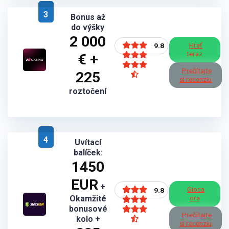
3
Bonus až
do výšky
2 000
Hrať
9.8
teraz
€ +
Prečítajte
225
si recenziu
roztočení
4
Uvítací
balíček:
1450
EUR
+
Gioca
9.8
Okamžité
ora
bonusové
Prečítajte
kolo +
si recenziu