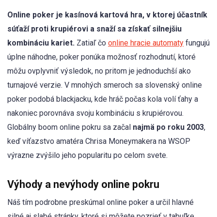
Online poker je kasínová kartová hra, v ktorej účastník
súťaží proti krupiérovi a snaží sa získať silnejšiu
kombináciu kariet.
Zatiaľ čo
online hracie automaty
fungujú
úplne náhodne, poker ponúka možnosť rozhodnutí, ktoré
môžu ovplyvniť výsledok, no pritom je jednoduchší ako
turnajové verzie. V mnohých smeroch sa slovenský online
poker podobá blackjacku, kde hráč počas kola volí ťahy a
nakoniec porovnáva svoju kombináciu s krupiérovou.
Globálny boom online pokru sa začal
najmä po roku 2003
,
keď víťazstvo amatéra Chrisa Moneymakera na WSOP
výrazne zvýšilo jeho popularitu po celom svete.
Výhody a nevýhody online pokru
Náš tím podrobne preskúmal online poker a určil hlavné
silné aj slabé stránky, ktoré si môžete pozrieť v tabuľke