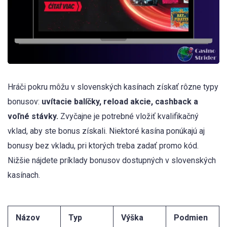
Hráči pokru môžu v slovenských kasínach získať rôzne typy
bonusov:
uvítacie balíčky, reload akcie, cashback a
voľné stávky.
Zvyčajne je potrebné vložiť kvalifikačný
vklad, aby ste bonus získali. Niektoré kasína ponúkajú aj
bonusy bez vkladu, pri ktorých treba zadať promo kód.
Nižšie nájdete príklady bonusov dostupných v slovenských
kasínach.
Názov
Typ
Výška
Podmien