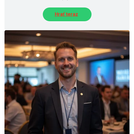
Hrať teraz