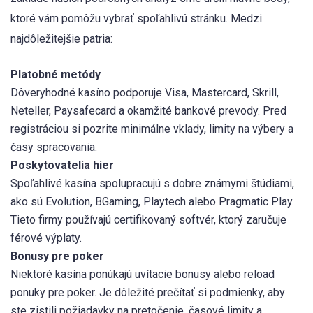
ktoré vám pomôžu vybrať spoľahlivú stránku. Medzi
najdôležitejšie patria:
Platobné metódy
Dôveryhodné kasíno podporuje Visa, Mastercard, Skrill,
Neteller, Paysafecard a okamžité bankové prevody. Pred
registráciou si pozrite minimálne vklady, limity na výbery a
časy spracovania.
Poskytovatelia hier
Spoľahlivé kasína spolupracujú s dobre známymi štúdiami,
ako sú Evolution, BGaming, Playtech alebo Pragmatic Play.
Tieto firmy používajú certifikovaný softvér, ktorý zaručuje
férové výplaty.
Bonusy pre poker
Niektoré kasína ponúkajú uvítacie bonusy alebo reload
ponuky pre poker. Je dôležité prečítať si podmienky, aby
ste zistili požiadavky na pretočenie, časové limity a