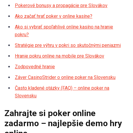
Pokerové bonusy a propagácie pre Slovákov
Ako začať hrať poker v online kasíne?
Ako si vybrať spoľahlivé online kasíno na hranie
pokru?
Stratégie pre výhru v pokri so skutočnými peniazmi
Hranie pokru online na mobile pre Slovákov
Zodpovedné hranie
Záver CasinoStrider o online poker na Slovensku
Často kladené otázky (FAQ) – online poker na
Slovensku
Zahrajte si poker online
zadarmo – najlepšie demo hry