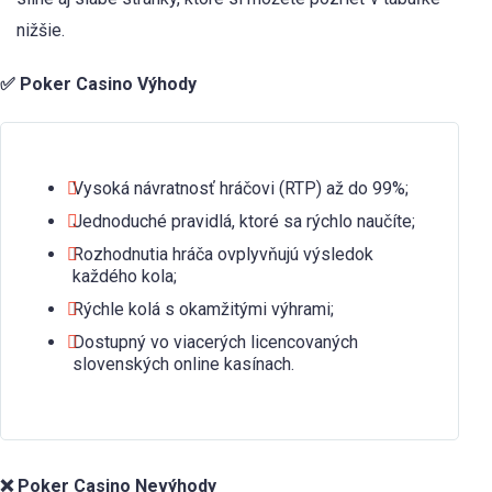
nižšie.
✅
Poker Casino Výhody
Vysoká návratnosť hráčovi (RTP) až do 99%;
Jednoduché pravidlá, ktoré sa rýchlo naučíte;
Rozhodnutia hráča ovplyvňujú výsledok
každého kola;
Rýchle kolá s okamžitými výhrami;
Dostupný vo viacerých licencovaných
slovenských online kasínach.
❌
Poker Casino Nevýhody