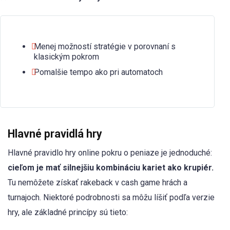
Menej možností stratégie v porovnaní s
klasickým pokrom
Pomalšie tempo ako pri automatoch
Hlavné pravidlá hry
Hlavné pravidlo hry online pokru o peniaze je jednoduché:
cieľom je mať silnejšiu kombináciu kariet ako krupiér.
Tu nemôžete získať rakeback v cash game hrách a
turnajoch. Niektoré podrobnosti sa môžu líšiť podľa verzie
hry, ale základné princípy sú tieto: