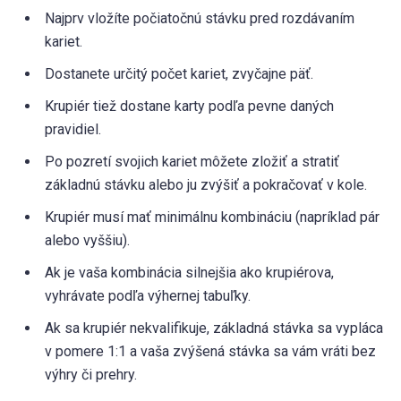
Najprv vložíte počiatočnú stávku pred rozdávaním
kariet.
Dostanete určitý počet kariet, zvyčajne päť.
Krupiér tiež dostane karty podľa pevne daných
pravidiel.
Po pozretí svojich kariet môžete zložiť a stratiť
základnú stávku alebo ju zvýšiť a pokračovať v kole.
Krupiér musí mať minimálnu kombináciu (napríklad pár
alebo vyššiu).
Ak je vaša kombinácia silnejšia ako krupiérova,
vyhrávate podľa výhernej tabuľky.
Ak sa krupiér nekvalifikuje, základná stávka sa vypláca
v pomere 1:1 a vaša zvýšená stávka sa vám vráti bez
výhry či prehry.