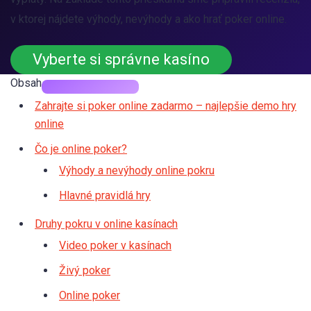
v ktorej nájdete výhody, nevýhody a ako hrať poker online.
Vyberte si správne kasíno
Obsah
Zahrajte si poker online zadarmo – najlepšie demo hry
online
Čo je online poker?
Výhody a nevýhody online pokru
Hlavné pravidlá hry
Druhy pokru v online kasínach
Video poker v kasínach
Živý poker
Online poker