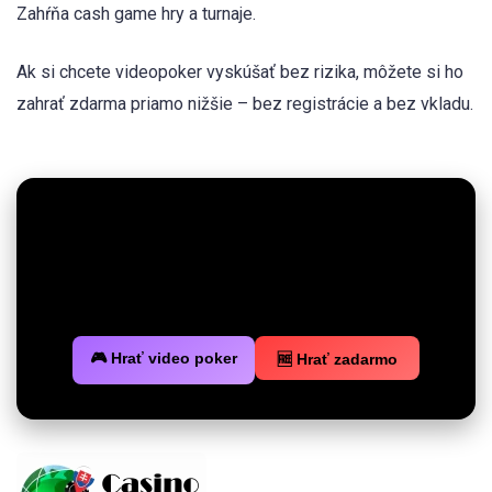
Zahŕňa cash game hry a turnaje.
Ak si chcete videopoker vyskúšať bez rizika, môžete si ho
zahrať zdarma priamo nižšie – bez registrácie a bez vkladu.
🎮 Hrať video poker
🆓 Hrať zadarmo