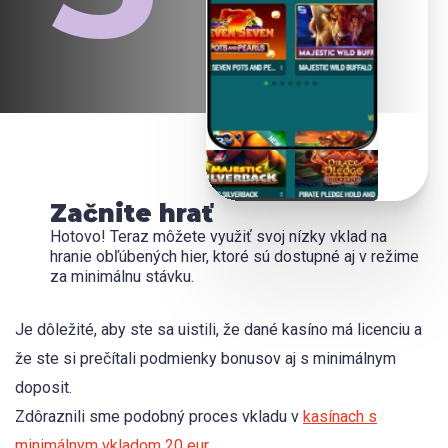
Začnite hrať
Hotovo! Teraz môžete využiť svoj nízky vklad na
hranie obľúbených hier, ktoré sú dostupné aj v režime
za minimálnu stávku.
Je dôležité, aby ste sa uistili, že dané kasíno má licenciu a
že ste si prečítali podmienky bonusov aj s minimálnym
doposit.
Zdôraznili sme podobný proces vkladu v
kasínach s
minimálnym vkladom 20 eur
.