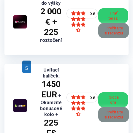
do výšky
2 000
Hrať
9.8
teraz
€ +
Prečítajte
225
si recenziu
roztočení
5
Uvítací
balíček:
1450
EUR
+
Gioca
9.8
Okamžité
ora
bonusové
Prečítajte
kolo +
si recenziu
225