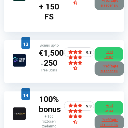
Prečítajte
+ 150
si recenziu
FS
13
Bonus up to
€1,500
Hrať
9.3
teraz
250
+
Prečítajte
Free Spins
si recenziu
14
100%
Hrať
9.3
bonus
teraz
+ 100
Prečítajte
roztočení
si recenziu
zadarmo