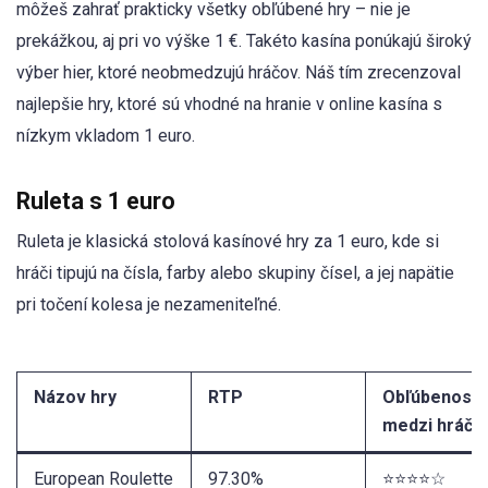
môžeš zahrať prakticky všetky obľúbené hry – nie je
prekážkou, aj pri vo výške 1 €. Takéto kasína ponúkajú široký
výber hier, ktoré neobmedzujú hráčov. Náš tím zrecenzoval
najlepšie hry, ktoré sú vhodné na hranie v online kasína s
nízkym vkladom 1 euro.
Ruleta s 1 euro
Ruleta je klasická stolová kasínové hry za 1 euro, kde si
hráči tipujú na čísla, farby alebo skupiny čísel, a jej napätie
pri točení kolesa je nezameniteľné.
Názov hry
RTP
Obľúbenosť
medzi hráčm
European Roulette
97.30%
⭐⭐⭐⭐☆