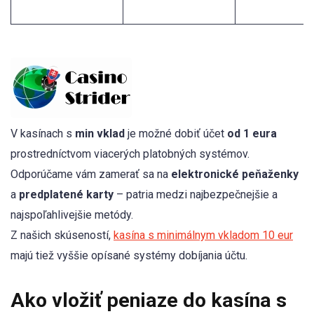
V kasínach s
min vklad
je možné dobiť účet
od 1 eura
prostredníctvom viacerých platobných systémov.
Odporúčame vám zamerať sa na
elektronické peňaženky
a
predplatené karty
– patria medzi najbezpečnejšie a
najspoľahlivejšie metódy.
Z našich skúseností,
kasína s minimálnym vkladom 10 eur
majú tiež vyššie opísané systémy dobíjania účtu.
Ako vložiť peniaze do kasína s