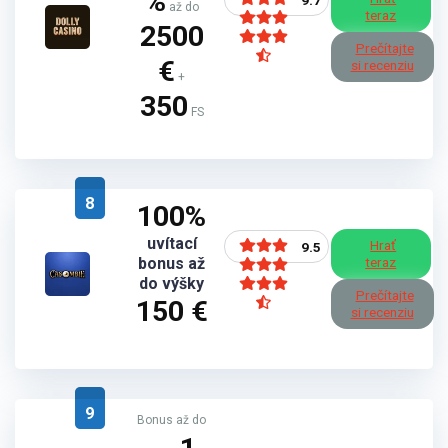
%
až do
teraz
2500
Prečítajte
€
si recenziu
+
350
FS
8
100%
uvítací
Hrať
9.5
bonus až
teraz
do výšky
Prečítajte
150 €
si recenziu
9
Bonus až do