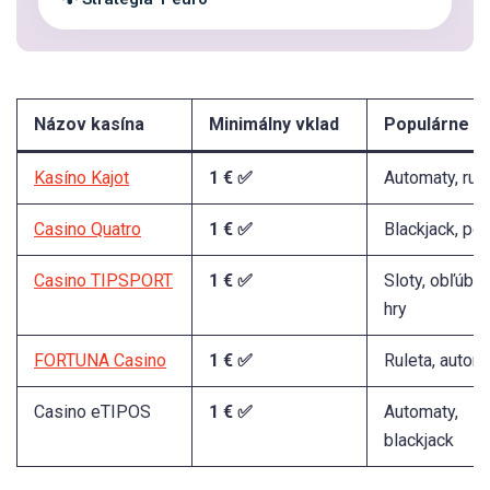
Názov kasína
Minimálny
vklad
Populárne h
Kasíno Kajot
1 € ✅
Automaty, rul
Casino Quatro
1 € ✅
Blackjack, po
Casino TIPSPORT
1 € ✅
Sloty, obľúbe
hry
FORTUNA Casino
1 € ✅
Ruleta, autom
Casino eTIPOS
1 € ✅
Automaty,
blackjack