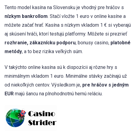
Tento model kasína na Slovensku je vhodný pre hráčov s
nízkym bankrollom
. Stačí vložte 1 euro v online kasíne a
môžete začať hrať. Kasína s nízkym vkladom 1 € si vyberajú
aj skúsení hráči, ktorí testujú platformy. Môžete si prezrieť
rozhranie, zákaznícku podporu
, bonusy casino,
platobné
metódy
, a to bez rizika veľkých súm.
V takýchto online kasína sú k dispozícii aj rôzne hry s
minimálnym vkladom 1 euro. Minimálne stávky začínajú už
od niekoľkých centov. Výsledkom je,
pre hráčov s jedným
EUR
majú šancu na plnohodnotnú hernú reláciu.