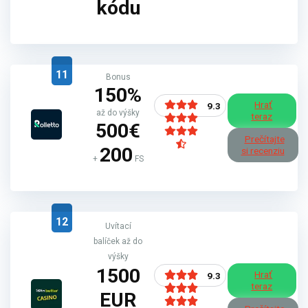
kódu
11
Bonus
150%
Hrať
9.3
až do výšky
teraz
500€
Prečítajte
200
si recenziu
+
FS
12
Uvítací
balíček až do
výšky
1500
Hrať
9.3
teraz
EUR