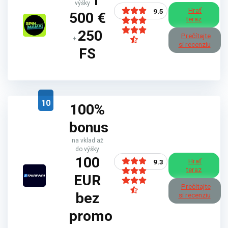
1
výšky
Hrať
9.5
500 €
teraz
250
Prečítajte
+
si recenziu
FS
10
100%
bonus
na vklad až
do výšky
100
Hrať
9.3
teraz
EUR
Prečítajte
bez
si recenziu
promo