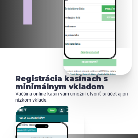
1
Registrácia kasínach s
minimálnym vkladom
Väčšina online kasín vám umožní otvoriť si účet aj pri
nízkom vklade.