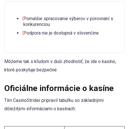
Pomalšie spracovanie výberov v porovnaní s
konkurenciou
Podpora nie je dostupná v slovenčine
Môžeme tak s kľudom v duši zhodnotiť, že ide o kasíno,
ktoré poskytuje bezpečné.
Oficiálne informácie o kasíne
Tím CasinoStrider pripravil tabuľku so základnými
dôležitými informáciami o kasínach: