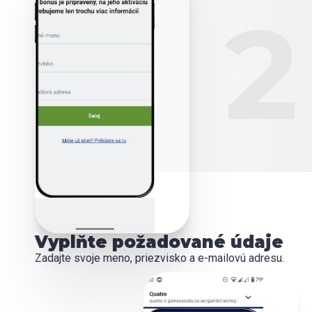
2
Vyplňte požadované údaje
Zadajte svoje meno, priezvisko a e-mailovú adresu.