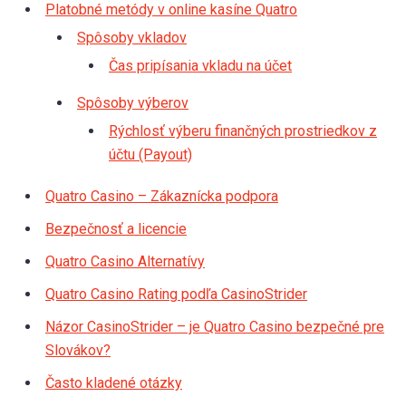
Platobné metódy v online kasíne Quatro
Spôsoby vkladov
Čas pripísania vkladu na účet
Spôsoby výberov
Rýchlosť výberu finančných prostriedkov z
účtu (Payout)
Quatro Casino – Zákaznícka podpora
Bezpečnosť a licencie
Quatro Casino Alternatívy
Quatro Casino Rating podľa CasinoStrider
Názor CasinoStrider – je Quatro Casino bezpečné pre
Slovákov?
Často kladené otázky