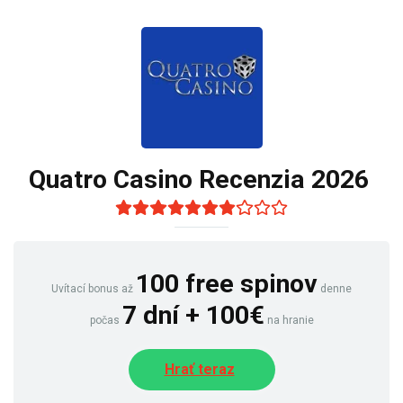
Quatro Casino Recenzia 2026
100 free spinov
Uvítací bonus až
denne
7 dní + 100€
počas
na hranie
Hrať teraz