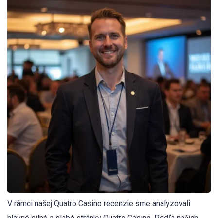
V rámci našej Quatro Casino recenzie sme analyzovali
hlavné silné a slabé stránky Quatro Casino. Podľa našich