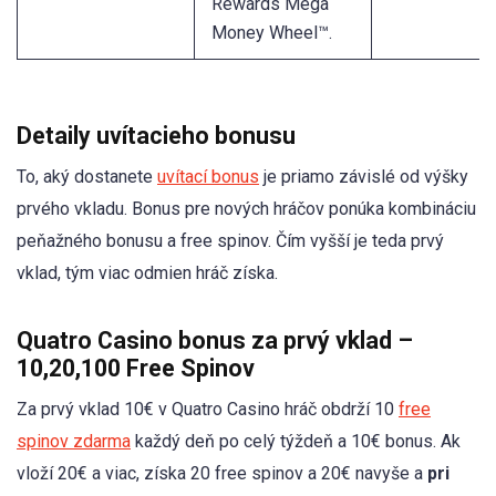
Rewards Mega
Money Wheel™.
Detaily uvítacieho bonusu
To, aký dostanete
uvítací bonus
je priamo závislé od výšky
prvého vkladu. Bonus pre nových hráčov ponúka kombináciu
peňažného bonusu a free spinov. Čím vyšší je teda prvý
vklad, tým viac odmien hráč získa.
Quatro Casino bonus za prvý vklad –
10,20,100 Free Spinov
Za prvý vklad 10€ v Quatro Casino hráč obdrží 10
free
spinov zdarma
každý deň po celý týždeň a 10€ bonus. Ak
vloží 20€ a viac, získa 20 free spinov a 20€ navyše a
pri