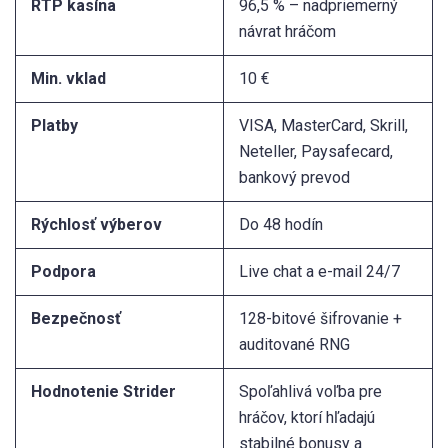
RTP kasína
96,5 % – nadpriemerný
návrat hráčom
Min. vklad
10 €
Platby
VISA, MasterCard, Skrill,
Neteller, Paysafecard,
bankový prevod
Rýchlosť výberov
Do 48 hodín
Podpora
Live chat a e-mail 24/7
Bezpečnosť
128-bitové šifrovanie +
auditované RNG
Hodnotenie Strider
Spoľahlivá voľba pre
hráčov, ktorí hľadajú
stabilné bonusy a