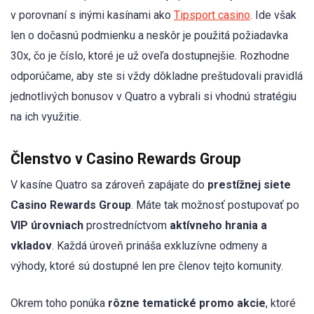
v porovnaní s inými kasínami ako
Tipsport casino
. Ide však
len o dočasnú podmienku a neskôr je použitá požiadavka
30x, čo je číslo, ktoré je už oveľa dostupnejšie. Rozhodne
odporúčame, aby ste si vždy dôkladne preštudovali pravidlá
jednotlivých bonusov v Quatro a vybrali si vhodnú stratégiu
na ich využitie.
Členstvo v Casino Rewards Group
V kasíne Quatro sa zároveň zapájate do
prestížnej siete
Casino Rewards Group
. Máte tak možnosť postupovať po
VIP úrovniach
prostredníctvom
aktívneho hrania a
vkladov
. Každá úroveň prináša exkluzívne odmeny a
výhody, ktoré sú dostupné len pre členov tejto komunity.
Okrem toho ponúka
rôzne tematické promo akcie
, ktoré