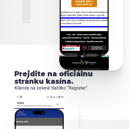
1
Prejdite na oficiálnu
stránku kasína.
Kliknite na zelené tlačítko “Register”.