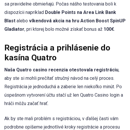
sa pravidelne obmieňajú. Počas nášho testovania boli k
dispozícii napríklad
Double Points na Area Link Bank
Blast
alebo
víkendová akcia na hru Action Boost SpinUP
Gladiator
, pri ktorej bolo možné získať bonus až
100€
.
Registrácia a prihlásenie do
kasína Quatro
Naša Quatro casino recenzia otestovala registráciu
,
aby ste si mohli prečítať stručný návod na celý proces.
Registrácia je jednoduchá a zaberie len niekoľko minút. Po
úspešnom vytvorení účtu stačí už len Quatro Casino login a
hráči môžu začať hrať.
Ak by ste mali problém s registráciou, v ďalšej časti vám
podrobne opíšeme jednotlivé kroky registrácie a procesu