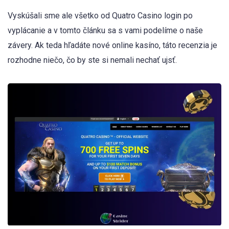
Vyskúšali sme ale všetko od Quatro Casino login po
vyplácanie a v tomto článku sa s vami podelíme o naše
závery. Ak teda hľadáte nové online kasíno, táto recenzia je
rozhodne niečo, čo by ste si nemali nechať ujsť.