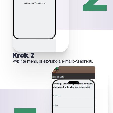
Krok 2
Vyplňte meno, priezvisko a e-mailovú adresu.