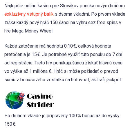
Najlepšie online kasíno pre Slovákov ponúka novým hráčom
exkluzívny vstupný balík
s dvoma vkladmi. Po prvom vklade
získa každý nový hráč 150 šancí na výhru cez free spins v
hre Mega Money Wheel.
Každé zatočenie má hodnotu 0,10 €, celková hodnota
pretočenia je 15 €. Je potrebné využiť túto ponuku do 7 dní
od registrácie. Tieto hry ponúkajú šancu získať hlavnú cenu
vo výške až 1 milióna €. Hráč si môže požiadať o prevod
sumu z bonusového zostatku na hotovosť, ak trafí jackpot.
Po druhom vklade je pripravený 100 % bonus až do výšky
150 €.