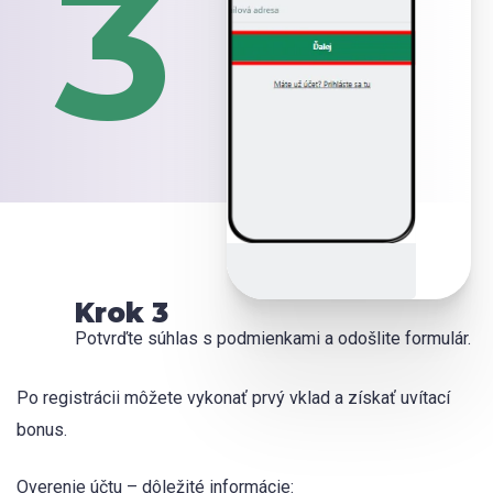
3
Krok 3
Potvrďte súhlas s podmienkami a odošlite formulár.
Po registrácii môžete vykonať prvý vklad a získať uvítací
bonus.
Overenie účtu – dôležité informácie: