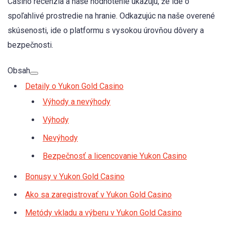
Casino recenzia a naše hodnotenie ukazujú, že ide o
spoľahlivé prostredie na hranie. Odkazujúc na naše overené
skúsenosti, ide o platformu s vysokou úrovňou dôvery a
bezpečnosti.
Obsah
Detaily o Yukon Gold Casino
Výhody a nevýhody
Výhody
Nevýhody
Bezpečnosť a licencovanie Yukon Casino
Bonusy v Yukon Gold Casino
Ako sa zaregistrovať v Yukon Gold Casino
Metódy vkladu a výberu v Yukon Gold Casino