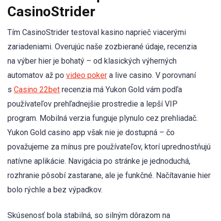
CasinoStrider
Tím CasinoStrider testoval kasino naprieč viacerými
zariadeniami. Overujúc naše zozbierané údaje, recenzia
na výber hier je bohatý – od klasických výherných
automatov až po
video poker
a live casino. V porovnaní
s
Casino 22bet
recenzia má Yukon Gold vám podľa
používateľov prehľadnejšie prostredie a lepší VIP
program. Mobilná verzia funguje plynulo cez prehliadač.
Yukon Gold casino app však nie je dostupná – čo
považujeme za mínus pre používateľov, ktorí uprednostňujú
natívne aplikácie. Navigácia po stránke je jednoduchá,
rozhranie pôsobí zastarane, ale je funkčné. Načítavanie hier
bolo rýchle a bez výpadkov.
Skúsenosť bola stabilná, so silným dôrazom na