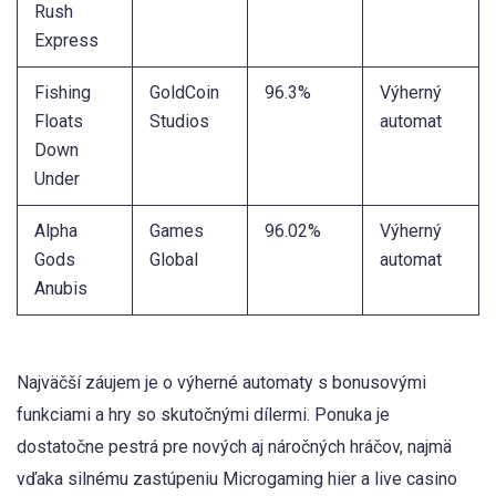
Rush
Express
Fishing
GoldCoin
96.3%
Výherný
Floats
Studios
automat
Down
Under
Alpha
Games
96.02%
Výherný
Gods
Global
automat
Anubis
Najväčší záujem je o výherné automaty s bonusovými
funkciami a hry so skutočnými dílermi. Ponuka je
dostatočne pestrá pre nových aj náročných hráčov, najmä
vďaka silnému zastúpeniu Microgaming hier a live casino