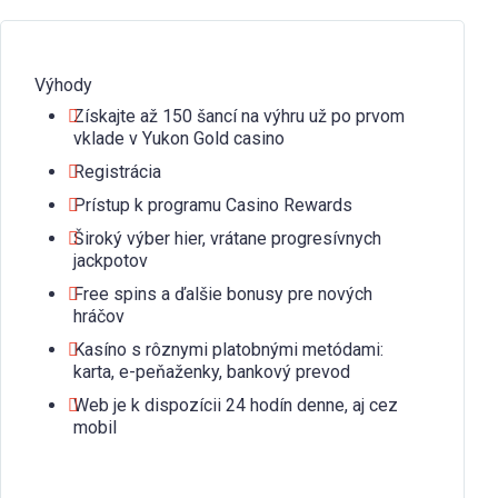
Výhody
Získajte až 150 šancí na výhru už po prvom
vklade v Yukon Gold casino
Registrácia
Prístup k programu Casino Rewards
Široký výber hier, vrátane progresívnych
jackpotov
Free spins a ďalšie bonusy pre nových
hráčov
Kasíno s rôznymi platobnými metódami:
karta, e-peňaženky, bankový prevod
Web je k dispozícii 24 hodín denne, aj cez
mobil