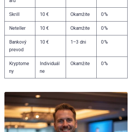
ard
Skrill
10 €
Okamžite
0 %
Neteller
10 €
Okamžite
0 %
Bankový
10 €
1–3 dni
0 %
prevod
Kryptome
Individuál
Okamžite
0 %
ny
ne