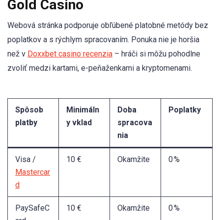
Gold Casino
Webová stránka podporuje obľúbené platobné metódy bez
poplatkov a s rýchlym spracovaním. Ponuka nie je horšia
než v
Doxxbet casino recenzia
– hráči si môžu pohodlne
zvoliť medzi kartami, e-peňaženkami a kryptomenami.
Spôsob
Minimáln
Doba
Poplatky
platby
y vklad
spracova
nia
Visa /
10 €
Okamžite
0 %
Mastercar
d
PaySafeC
10 €
Okamžite
0 %