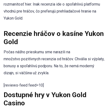
rozmanitosť hier. Inak recenzia ide o spoľahlivú platformu
vhodnú pre hráčov, čo preferujú prehliadačové hranie na
Yukon Gold.
Recenzie hráčov o kasíne Yukon
Gold
Počas nášho prieskumu sme narazili na
množstvo pozitívnych recenzia od hráčov. Chvália si výplaty,
bonusy a spoľahlivú podporu. Na to, že nemá moderný
dizajn, si väčšina už zvykla.
[reviews-feed feed=10]
Dostupné hry v Yukon Gold
Casino