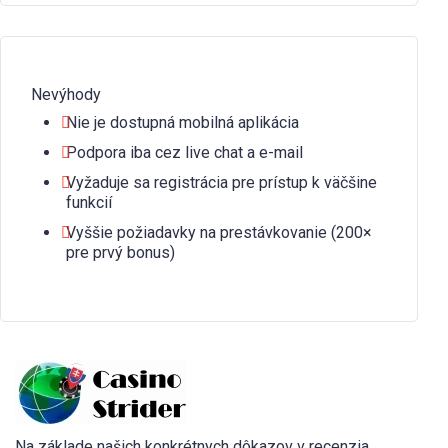
Nevýhody
Nie je dostupná mobilná aplikácia
Podpora iba cez live chat a e-mail
Vyžaduje sa registrácia pre prístup k väčšine
funkcií
Vyššie požiadavky na prestávkovanie (200×
pre prvý bonus)
Na základe našich konkrétnych dôkazov v recenzia