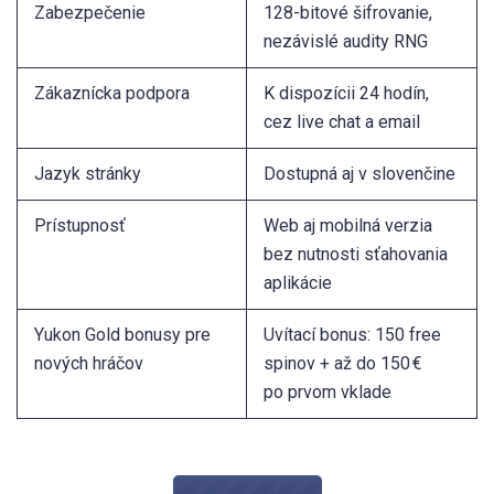
Zabezpečenie
128-bitové šifrovanie,
nezávislé audity RNG
Zákaznícka podpora
K dispozícii 24 hodín,
cez live chat a email
Jazyk stránky
Dostupná aj v slovenčine
Prístupnosť
Web aj mobilná verzia
bez nutnosti sťahovania
aplikácie
Yukon Gold bonusy pre
Uvítací bonus: 150 free
nových hráčov
spinov + až do 150 €
po prvom vklade