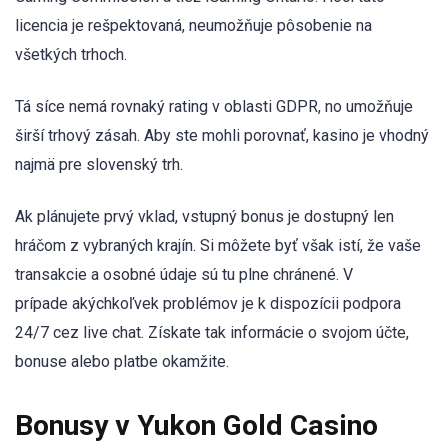
licencia je rešpektovaná, neumožňuje pôsobenie na
všetkých trhoch.
Tá síce nemá rovnaký rating v oblasti GDPR, no umožňuje
širší trhový zásah. Aby ste mohli porovnať, kasino je vhodný
najmä pre slovenský trh.
Ak plánujete prvý vklad, vstupný bonus je dostupný len
hráčom z vybraných krajín. Si môžete byť však istí, že vaše
transakcie a osobné údaje sú tu plne chránené. V
prípade akýchkoľvek problémov je k dispozícii podpora
24/7 cez live chat. Získate tak informácie o svojom účte,
bonuse alebo platbe okamžite.
Bonusy v Yukon Gold Casino