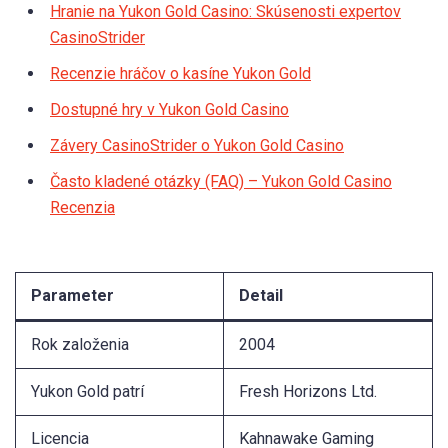
Hranie na Yukon Gold Casino: Skúsenosti expertov
CasinoStrider
Recenzie hráčov o kasíne Yukon Gold
Dostupné hry v Yukon Gold Casino
Závery CasinoStrider o Yukon Gold Casino
Často kladené otázky (FAQ) – Yukon Gold Casino
Recenzia
Parameter
Detail
Rok založenia
2004
Yukon Gold patrí
Fresh Horizons Ltd.
Licencia
Kahnawake Gaming