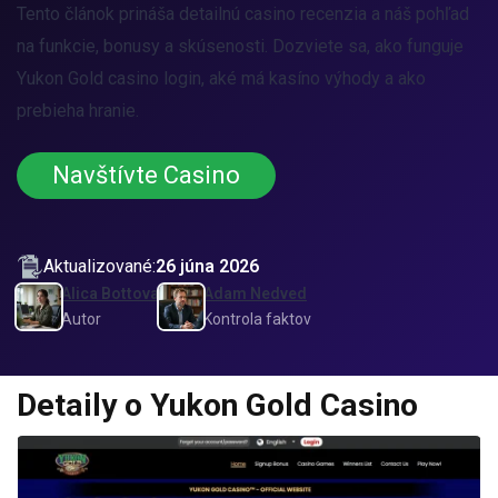
Tento článok prináša detailnú casino recenzia a náš pohľad
na funkcie, bonusy a skúsenosti. Dozviete sa, ako funguje
Yukon Gold casino login, aké má kasíno výhody a ako
prebieha hranie.
Navštívte Casino
Aktualizované:
26 júna 2026
Alica Bottova
Adam Nedved
Autor
Kontrola faktov
Detaily o Yukon Gold Casino