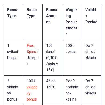
Bonus
Bonus
Bonus
Wager
Validit
Type
Type
Amou
ing
y
nt
Requir
Period
ement
s
1
Free
150
200×
Do 7
uvítací
Spins
/
šancí
bonus
dní od
bonus
Jackpo
(0,10 €
vkladu
t
/spin =
15 €)
2
100 %
Až do
Podľa
Do 7
vklado
vklado
150 €
podmie
dní od
vý
vý
nok
vkladu
bonus
bonus
kasína